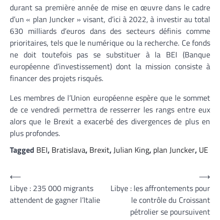
durant sa première année de mise en œuvre dans le cadre
d’un « plan Juncker » visant, d’ici à 2022, à investir au total
630 milliards d’euros dans des secteurs définis comme
prioritaires, tels que le numérique ou la recherche. Ce fonds
ne doit toutefois pas se substituer à la BEI (Banque
européenne d’investissement) dont la mission consiste à
financer des projets risqués.
Les membres de l’Union européenne espère que le sommet
de ce vendredi permettra de resserrer les rangs entre eux
alors que le Brexit a exacerbé des divergences de plus en
plus profondes.
Tagged
BEI
,
Bratislava
,
Brexit
,
Julian King
,
plan Juncker
,
UE
Navigation
⟵
⟶
Libye : 235 000 migrants
Libye : les affrontements pour
de
attendent de gagner l’Italie
le contrôle du Croissant
l’article
pétrolier se poursuivent