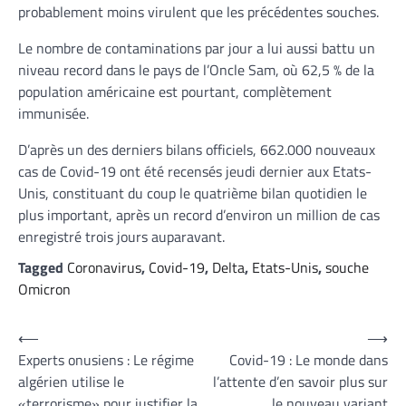
probablement moins virulent que les précédentes souches.
Le nombre de contaminations par jour a lui aussi battu un
niveau record dans le pays de l’Oncle Sam, où 62,5 % de la
population américaine est pourtant, complètement
immunisée.
D’après un des derniers bilans officiels, 662.000 nouveaux
cas de Covid-19 ont été recensés jeudi dernier aux Etats-
Unis, constituant du coup le quatrième bilan quotidien le
plus important, après un record d’environ un million de cas
enregistré trois jours auparavant.
Tagged
Coronavirus
,
Covid-19
,
Delta
,
Etats-Unis
,
souche
Omicron
Navigation
⟵
⟶
Experts onusiens : Le régime
Covid-19 : Le monde dans
de
algérien utilise le
l’attente d’en savoir plus sur
l’article
«terrorisme» pour justifier la
le nouveau variant