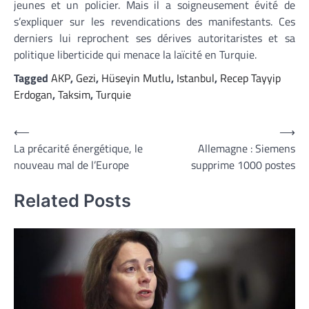
jeunes et un policier. Mais il a soigneusement évité de
s’expliquer sur les revendications des manifestants. Ces
derniers lui reprochent ses dérives autoritaristes et sa
politique liberticide qui menace la laïcité en Turquie.
Tagged
AKP
,
Gezi
,
Hüseyin Mutlu
,
Istanbul
,
Recep Tayyip
Erdogan
,
Taksim
,
Turquie
Navigation
⟵
⟶
La précarité énergétique, le
Allemagne : Siemens
de
nouveau mal de l’Europe
supprime 1000 postes
l’article
Related Posts