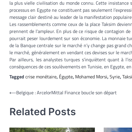
la plus vielle civilisation du monde connu. Cette insistance su
processus en Egypte ne constituent pas seulement l’expressi
message clair destiné au leader de la manifestation populaire
Les rassemblements comme ceux de la place Taksim deviennent
prennent de l’ampleur. En plus de ce risque de contagion de 
pourrait peser lourdement sur son économie. La monnaie turq
de la Banque centrale sur le marché n’y change pas grand chos
le marché, généralement en vendant ces devises sur le marc
Par ailleurs, les analystes turques s’inquiètent quant à l’i
conséquences de ces soulèvements en Tunisie, en Egypte, en L
Tagged
crise monétaire
,
Égypte
,
Mohamed Morsi
,
Syrie
,
Taks
Navigation
⟵
Belgique : ArcelorMittal Finance boucle son départ
de
Related Posts
l’article