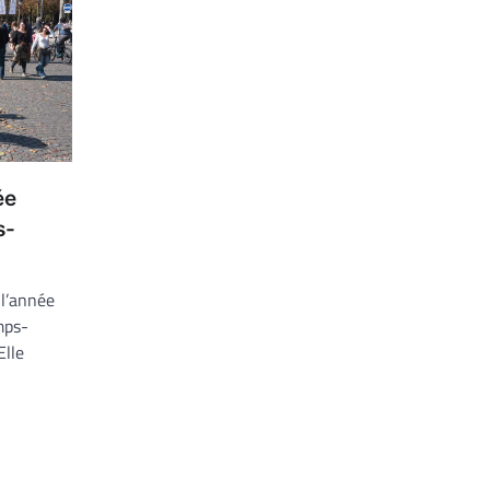
ée
s-
 l’année
mps-
Elle