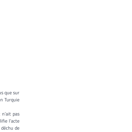
us que sur
en Turquie
 n’ait pas
fie l’acte
t déchu de