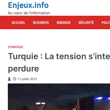
Enjeux.info
Skip
to
Au coeur de l'information
content
ACCUEIL
BUSINESS
ENERGIE
SÉCURITÉ
POLI
STRATÉGIE
Turquie : La tension s’inte
perdure
11 juillet 2013