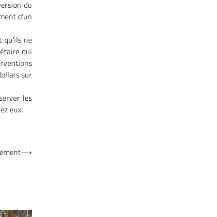
nversion du
ement d’un
 qu’ils ne
étaire qui
erventions
ollars sur
server les
ez eux.
rtement
⟶