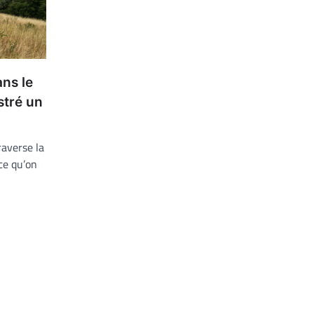
ans le
stré un
raverse la
 ce qu’on