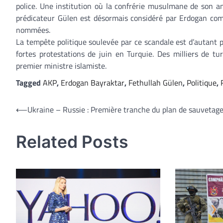
police. Une institution où la confrérie musulmane de son anci
prédicateur Gülen est désormais considéré par Erdogan comm
nommées.
La tempête politique soulevée par ce scandale est d’autant 
fortes protestations de juin en Turquie. Des milliers de tu
premier ministre islamiste.
Tagged
AKP
,
Erdogan Bayraktar
,
Fethullah Gülen
,
Politique
,
Navigation
⟵
Ukraine – Russie : Première tranche du plan de sauvetag
de
Related Posts
l’article