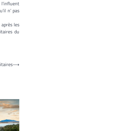
l’influent
’il n’ pas
 après les
itaires du
itaires
⟶