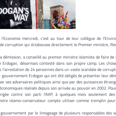
e l’Economie mercredi, c’est au tour de leur collègue de l’Envi
 de corruption qui éclabousse directement le Premier ministre, Re
a démission, a conseillé au premier ministre islamiste de faire d
ve Erdogan, désormais contesté dans son propre camp. Les chos
l’arrestation de 24 personnes dans un vaste scandale de corrupt
 du gouvernement Erdogan qui ont été obligés de présenter leur dém
r ses adversaires politiques ainsi que par des puissances étrang
 et économiques réalisés depuis son arrivée au pouvoir en 2002. Pou
irigée contre son parti l’AKP, à quelques mois seulement des 
stre islamo-conservateur compte utiliser comme tremplin pour 
on gouvernement par le limogeage de plusieurs responsables des s