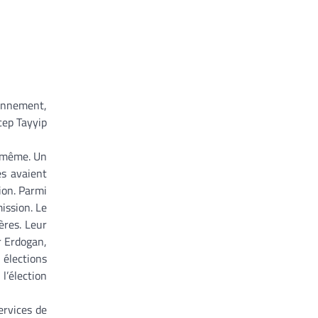
ronnement,
cep Tayyip
e même. Un
es avaient
ion. Parmi
ission. Le
ères. Leur
r Erdogan,
élections
l’élection
ervices de