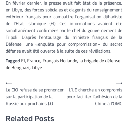
En février dernier, la presse avait fait état de la présence,
en Libye, des forces spéciales et d’agents du renseignement
extérieur français pour combattre l’organisation djihadiste
de l’Etat Islamique (EI). Ces informations avaient été
simultanément confirmées par le chef du gouvernement de
Tripoli. D’après l’entourage du ministre français de la
Défense, une «enquête pour compromission» du secret
défense avait été ouverte à la suite de ces révélations.
Tagged
EI
,
France
,
François Hollande
,
la brigade de défense
de Benghazi
,
Libye
Navigation
⟵
⟶
Le CIO refuse de se prononcer
L’UE cherche un compromis
de
sur la participation de la
pour faciliter l’adhésion de la
l’article
Russie aux prochains J.O
Chine à l’OMC
Related Posts