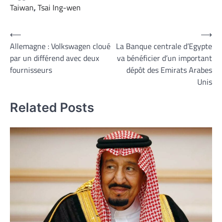
Taiwan
,
Tsai Ing-wen
Navigation
⟵
⟶
Allemagne : Volkswagen cloué
La Banque centrale d’Egypte
de
par un différend avec deux
va bénéficier d’un important
l’article
fournisseurs
dépôt des Emirats Arabes
Unis
Related Posts