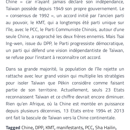
Chine » car n’ayant jamais déclaré son indépendance,
Taïwan possède depuis 1949 son propre gouvernement. Le
« consensus de 1992 », un accord initié par l’ancien parti
au pouvoir, le KMT, qui a longtemps été parti unique sur
l’île, avec le PCC, le Parti Communiste Chinois, autour d’une
seule Chine, a rapproché les deux frères ennemis. Mais Tsai
Ing-wen, issue du DPP, le Parti progressiste démocratique,
un parti qui défend une vision indépendantiste de Taïwan,
se refuse pour l’instant à reconnaître cet accord.
Dans sa grande majorité, la population de l’île rejette un
rattache avec leur grand voisin qui multiplie les stratégies
pour isoler Taïwan que Pékin considère comme faisant
partie de son territoire. Actuellement, seuls 23 Etats
reconnaissent Taïwan et ce chiffre devrait encore diminuer.
Rien qu’en Afrique, où la Chine est montée en puissance
depuis plusieurs décennies, 13 Etats entre 1994 et 2013
ont fait la bascule de Taïwan vers la Chine continentale.
Tagged
Chine
,
DPP
,
KMT
,
manifestants
,
PCC
,
Sha Hailin
,