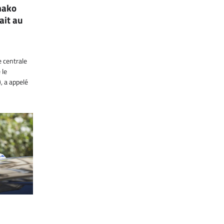
mako
ait au
 centrale
 le
, a appelé