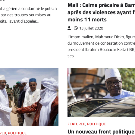
Mali : Calme précaire à Ba
 algérien a condamné le putsch
après des violences ayant f
i par des troupes soumises au
moins 11 morts
oita, avant d’appeler…
13 juillet 2020
L’imam malien, Mahmoud Dicko, figure
du mouvement de contestation contre
président Ibrahim Boubacar Keita (IBK)
ses…
FEATURED
,
POLITIQUE
Un nouveau front politique
RED
,
POLITIQUE