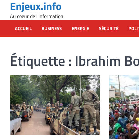
Enjeux.info
Skip
to
Au coeur de l'information
content
ACCUEIL
BUSINESS
ENERGIE
SÉCURITÉ
POLI
Étiquette :
Ibrahim Bo