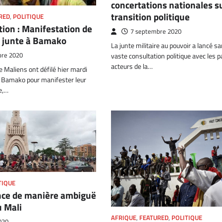
concertations nationales su
transition politique
RED
,
POLITIQUE
tion : Manifestation de
7 septembre 2020
a junte à Bamako
La junte militaire au pouvoir a lancé s
vaste consultation politique avec les pa
bre 2020
acteurs de la…
 Maliens ont défilé hier mardi
e Bamako pour manifester leur
te,…
TIQUE
nce de manière ambiguë
u Mali
AFRIQUE
,
FEATURED
,
POLITIQUE
020