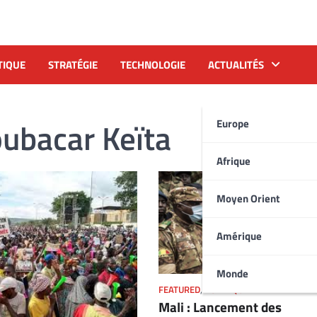
TIQUE
STRATÉGIE
TECHNOLOGIE
ACTUALITÉS
ubacar Keïta
Europe
Afrique
Moyen Orient
Amérique
Monde
FEATURED
,
POLITIQUE
Mali : Lancement des