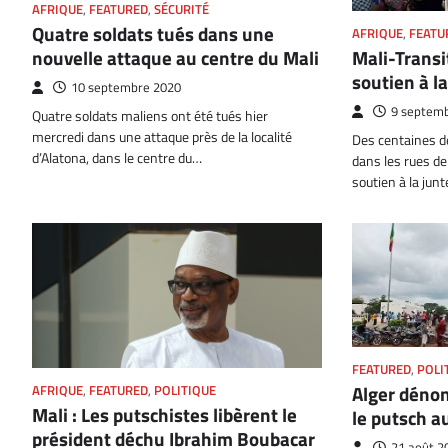
AFRIQUE
,
FEATURED
,
SÉCURITÉ
Quatre soldats tués dans une
AFRIQUE
,
FEATU
nouvelle attaque au centre du Mali
Mali-Transi
soutien à l
10 septembre 2020
9 septem
Quatre soldats maliens ont été tués hier
mercredi dans une attaque près de la localité
Des centaines de
d’Alatona, dans le centre du…
dans les rues d
soutien à la jun
FEATURED
,
POLI
Alger déno
AFRIQUE
,
FEATURED
,
POLITIQUE
Mali : Les putschistes libèrent le
le putsch a
président déchu Ibrahim Boubacar
21 août 2