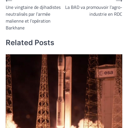
Navigation
⟵
⟶
Une vingtaine de djihadistes
La BAD va promouvoir l’agro-
de
neutralisés par l’armée
industrie en RDC
l’article
malienne et l’opération
Barkhane
Related Posts