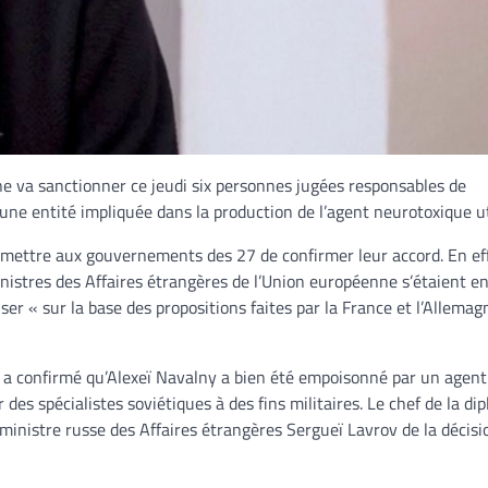
 va sanctionner ce jeudi six personnes jugées responsables de
ne entité impliquée dans la production de l’agent neurotoxique ut
rmettre aux gouvernements des 27 de confirmer leur accord. En eff
inistres des Affaires étrangères de l’Union européenne s’étaient 
liser « sur la base des propositions faites par la France et l’Allemag
) a confirmé qu’Alexeï Navalny a bien été empoisonné par un agent
s spécialistes soviétiques à des fins militaires. Le chef de la di
inistre russe des Affaires étrangères Sergueï Lavrov de la décisi