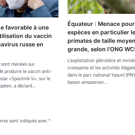
Équateur : Menace pour
e favorable à une
espèces en particulier l
tilisation du vaccin
primates de taille moye
avirus russe en
grande, selon l’ONG WC
L’exploitation pétrolière et miniè
s sont menées sur
croissante et les activités illéga
de produire le vaccin anti-
dans le parc national Yasuní (PNY
usse «Spoutnik V», sur le
bassin amazonien…
opéen, a déclaré…
ires sont indiqués avec
*