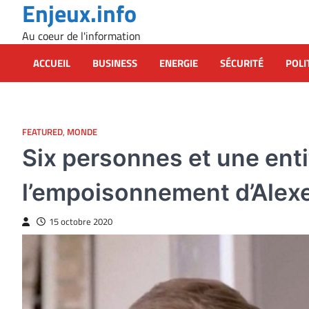
Enjeux.info
Skip
to
Au coeur de l'information
content
ACCUEIL
BUSINESS
ENERGIE
SÉCURITÉ
POLI
FEATURED
,
MONDE
Six personnes et une enti
l’empoisonnement d’Alexe
15 octobre 2020