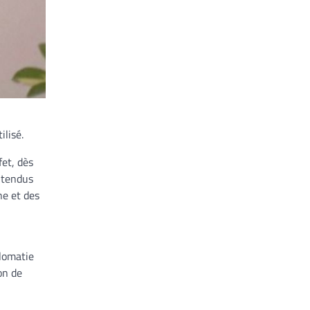
ilisé.
et, dès
entendus
ne et des
plomatie
on de