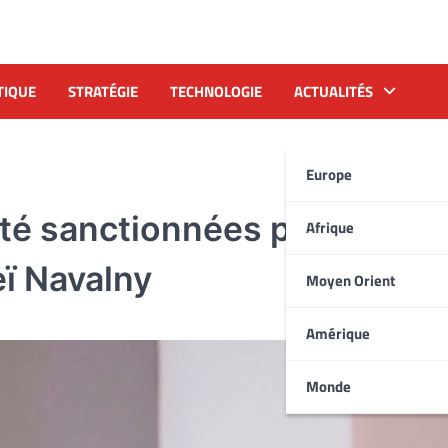
TIQUE
STRATÉGIE
TECHNOLOGIE
ACTUALITÉS
Europe
té sanctionnées par l’UE po
Afrique
ï Navalny
Moyen Orient
Amérique
Monde