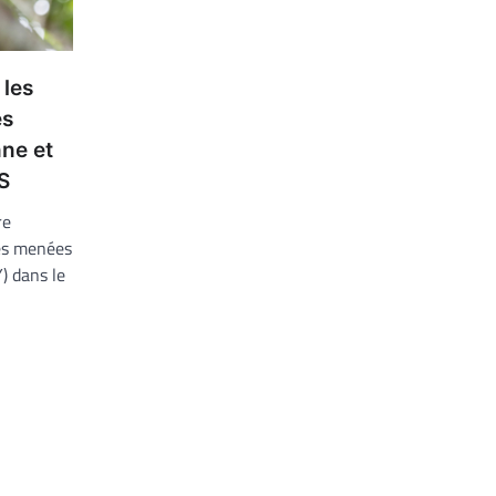
 les
es
nne et
S
re
les menées
) dans le