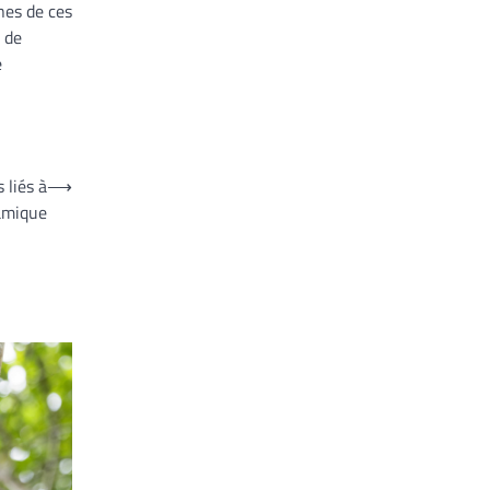
nes de ces
 de
e
 liés à
⟶
lamique