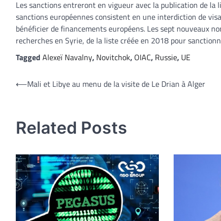
Les sanctions entreront en vigueur avec la publication de la l
sanctions européennes consistent en une interdiction de visa, 
bénéficier de financements européens. Les sept nouveaux nom
recherches en Syrie, de la liste créée en 2018 pour sanctionn
Tagged
Alexeï Navalny
,
Novitchok
,
OIAC
,
Russie
,
UE
Navigation
⟵
Mali et Libye au menu de la visite de Le Drian à Alger
de
l’article
Related Posts