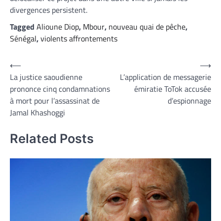
divergences persistent.
Tagged
Alioune Diop
,
Mbour
,
nouveau quai de pêche
,
Sénégal
,
violents affrontements
Navigation
⟵
⟶
La justice saoudienne
L’application de messagerie
de
prononce cinq condamnations
émiratie ToTok accusée
l’article
à mort pour l’assassinat de
d’espionnage
Jamal Khashoggi
Related Posts