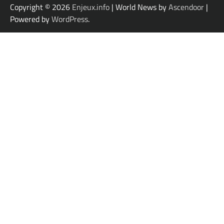
Copyright © 2026
Enjeux.info
| World News by
Ascendoor
|
Powered by
WordPress
.