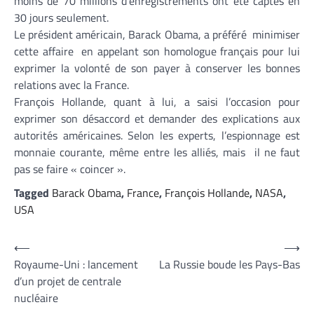
moins de 70 millions d’enregistrements ont été captés en
30 jours seulement.
Le président américain, Barack Obama, a préféré minimiser
cette affaire en appelant son homologue français pour lui
exprimer la volonté de son payer à conserver les bonnes
relations avec la France.
François Hollande, quant à lui, a saisi l’occasion pour
exprimer son désaccord et demander des explications aux
autorités américaines. Selon les experts, l’espionnage est
monnaie courante, même entre les alliés, mais il ne faut
pas se faire « coincer ».
Tagged
Barack Obama
,
France
,
François Hollande
,
NASA
,
USA
Navigation
⟵
⟶
Royaume-Uni : lancement
La Russie boude les Pays-Bas
de
d’un projet de centrale
l’article
nucléaire