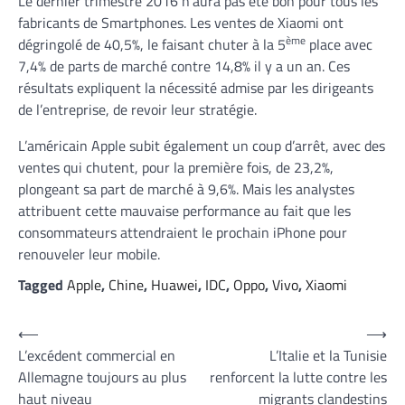
Le dernier trimestre 2016 n’aura pas été bon pour tous les
fabricants de Smartphones. Les ventes de Xiaomi ont
ème
dégringolé de 40,5%, le faisant chuter à la 5
place avec
7,4% de parts de marché contre 14,8% il y a un an. Ces
résultats expliquent la nécessité admise par les dirigeants
de l’entreprise, de revoir leur stratégie.
L’américain Apple subit également un coup d’arrêt, avec des
ventes qui chutent, pour la première fois, de 23,2%,
plongeant sa part de marché à 9,6%. Mais les analystes
attribuent cette mauvaise performance au fait que les
consommateurs attendraient le prochain iPhone pour
renouveler leur mobile.
Tagged
Apple
,
Chine
,
Huawei
,
IDC
,
Oppo
,
Vivo
,
Xiaomi
Navigation
⟵
⟶
L’excédent commercial en
L’Italie et la Tunisie
de
Allemagne toujours au plus
renforcent la lutte contre les
l’article
haut niveau
migrants clandestins