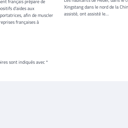
Les habitants de Hebei, dans le 
nt français prépare de
Xingstang dans le nord de la Chi
sitifs d’aides aux
assisté, ont assisté le…
portatrices, afin de muscler
treprises françaises à
ires sont indiqués avec
*