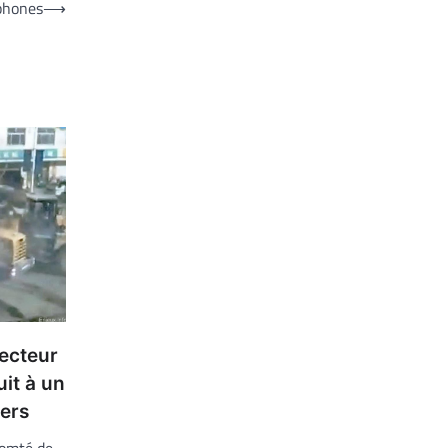
phones
⟶
secteur
it à un
ers