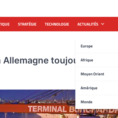
TIQUE
STRATÉGIE
TECHNOLOGIE
ACTUALITÉS
Europe
 Allemagne toujours au plu
Afrique
Moyen Orient
Amérique
Monde