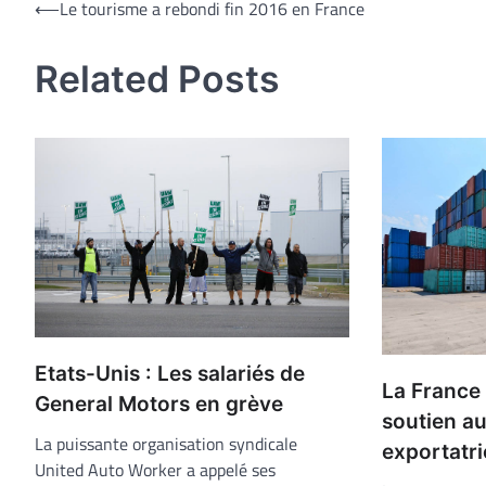
Navigation
⟵
Le tourisme a rebondi fin 2016 en France
de
Related Posts
l’article
Etats-Unis : Les salariés de
La France
General Motors en grève
soutien au
La puissante organisation syndicale
exportatr
United Auto Worker a appelé ses