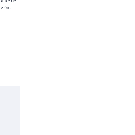
comté de
ne ont