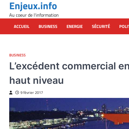
Enjeux.info
Skip
to
Au coeur de l'information
content
ACCUEIL
BUSINESS
ENERGIE
SÉCURITÉ
POLI
BUSINESS
L’excédent commercial en
haut niveau
9 février 2017