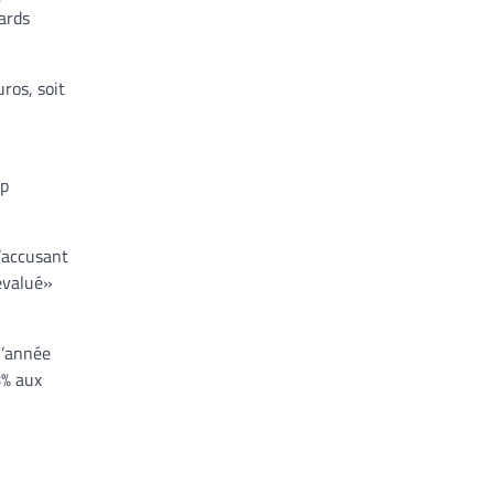
ards
ros, soit
op
l’accusant
évalué»
l’année
8% aux