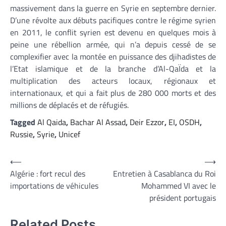
massivement dans la guerre en Syrie en septembre dernier.
D’une révolte aux débuts pacifiques contre le régime syrien
en 2011, le conflit syrien est devenu en quelques mois à
peine une rébellion armée, qui n’a depuis cessé de se
complexifier avec la montée en puissance des djihadistes de
l’Etat islamique et de la branche d’Al-QaÏda et la
multiplication des acteurs locaux, régionaux et
internationaux, et qui a fait plus de 280 000 morts et des
millions de déplacés et de réfugiés.
Tagged
Al Qaida
,
Bachar Al Assad
,
Deir Ezzor
,
EI
,
OSDH
,
Russie
,
Syrie
,
Unicef
Navigation
⟵
⟶
Algérie : fort recul des
Entretien à Casablanca du Roi
de
importations de véhicules
Mohammed VI avec le
l’article
président portugais
Related Posts