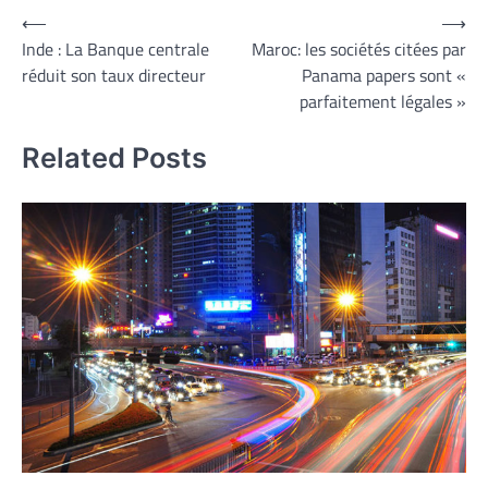
Navigation
⟵
⟶
Inde : La Banque centrale
Maroc: les sociétés citées par
de
réduit son taux directeur
Panama papers sont «
l’article
parfaitement légales »
Related Posts