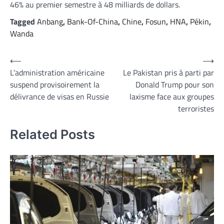
46% au premier semestre à 48 milliards de dollars.
Tagged
Anbang
,
Bank-Of-China
,
Chine
,
Fosun
,
HNA
,
Pékin
,
Wanda
Navigation
⟵
⟶
L’administration américaine
Le Pakistan pris à parti par
de
suspend provisoirement la
Donald Trump pour son
l’article
délivrance de visas en Russie
laxisme face aux groupes
terroristes
Related Posts