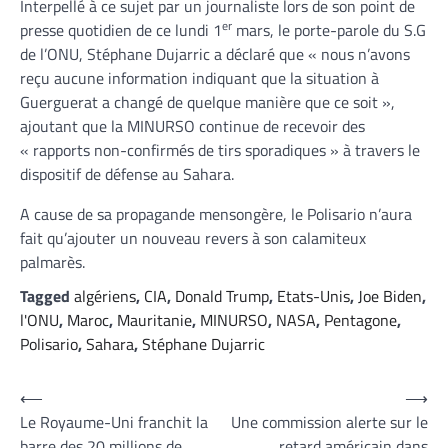
Interpellé à ce sujet par un journaliste lors de son point de
er
presse quotidien de ce lundi 1
mars, le porte-parole du S.G
de l’ONU, Stéphane Dujarric a déclaré que « nous n’avons
reçu aucune information indiquant que la situation à
Guerguerat a changé de quelque manière que ce soit »,
ajoutant que la MINURSO continue de recevoir des
« rapports non-confirmés de tirs sporadiques » à travers le
dispositif de défense au Sahara.
A cause de sa propagande mensongère, le Polisario n’aura
fait qu’ajouter un nouveau revers à son calamiteux
palmarès.
Tagged
algériens
,
CIA
,
Donald Trump
,
Etats-Unis
,
Joe Biden
,
l'ONU
,
Maroc
,
Mauritanie
,
MINURSO
,
NASA
,
Pentagone
,
Polisario
,
Sahara
,
Stéphane Dujarric
Navigation
⟵
⟶
Le Royaume-Uni franchit la
Une commission alerte sur le
de
barre des 20 millions de
retard américain dans