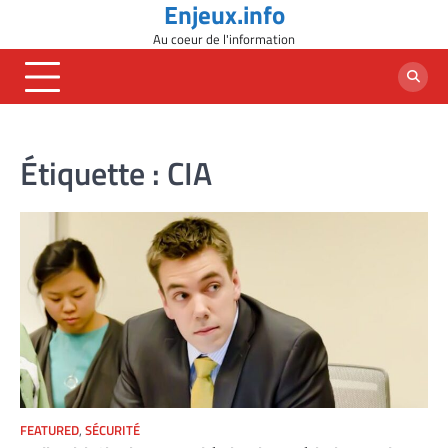
Enjeux.info
Skip
to
Au coeur de l'information
content
Étiquette :
CIA
FEATURED
,
SÉCURITÉ