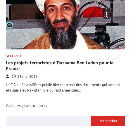
SÉCURITÉ
Les projets terroristes d’Oussama Ben Laden pour la
France
21 mai 2015
La CIA a déclassifié et publié hier mercredi des documents qui avaient
été saisis au Pakistan lors du raid américain…
Navigation
Articles plus anciens
des
Rechercher
articles