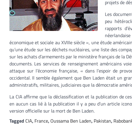
projets de dés
Les documents
peu hétérocl
rapports d’é
néerlandais
économique et sociale au XVIIIe siècle », une étude américain
qu’une étude sur les déchets nucléaires, une liste des comp
sur les achats d’armements par le ministère français de la D
documents. Les services de renseignement américains voient
attaque sur l’économie française, « dans l’espoir de pr
occidental. Il semble également que Ben Laden était un gr
administratifs, militaires, judiciaires que la démocratie améri
La CIA affirme que la déclassification et la publication de c
en aucun cas lié à la publication il y a peu d’un article ic
version officielle sur la mort de Ben Laden.
Tagged
CIA
,
France
,
Oussama Ben Laden
,
Pakistan
,
Raboban