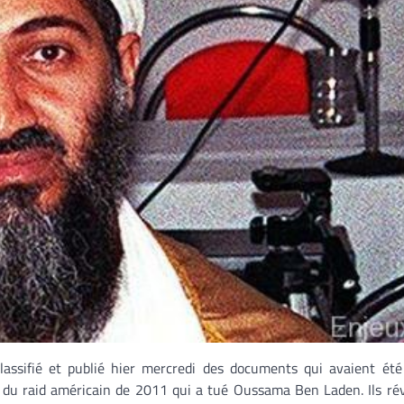
lassifié et publié hier mercredi des documents qui avaient été
s du raid américain de 2011 qui a tué Oussama Ben Laden. Ils ré