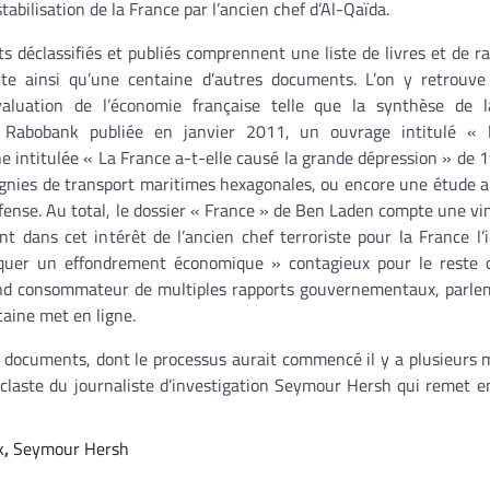
tabilisation de la France par l’ancien chef d’Al-Qaïda.
 déclassifiés et publiés comprennent une liste de livres et de r
ite ainsi qu’une centaine d’autres documents. L’on y retrouve
valuation de l’économie française telle que la synthèse de 
e Rabobank publiée en janvier 2011, un ouvrage intitulé « 
e intitulée « La France a-t-elle causé la grande dépression » de 1
agnies de transport maritimes hexagonales, ou encore une étude 
éfense. Au total, le dossier « France » de Ben Laden compte une vi
 dans cet intérêt de l’ancien chef terroriste pour la France l’
ovoquer un effondrement économique » contagieux pour le reste
and consommateur de multiples rapports gouvernementaux, parle
caine met en ligne.
es documents, dont le processus aurait commencé il y a plusieurs m
onoclaste du journaliste d’investigation Seymour Hersh qui remet e
k
,
Seymour Hersh