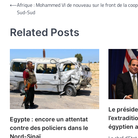
Navigation
⟵
Afrique : Mohammed VI de nouveau sur le front de la coop
Sud-Sud
de
l’article
Related Posts
Le préside
l’extraditi
Egypte : encore un attentat
égyptien a
contre des policiers dans le
Nord-Sinaï