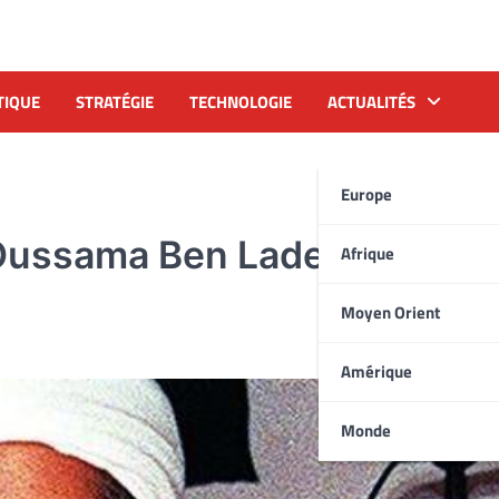
TIQUE
STRATÉGIE
TECHNOLOGIE
ACTUALITÉS
Europe
d’Oussama Ben Laden pour la
Afrique
Moyen Orient
Amérique
Monde