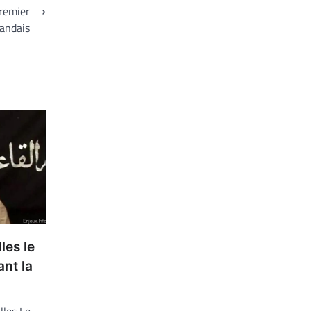
Premier
⟶
landais
les le
ant la