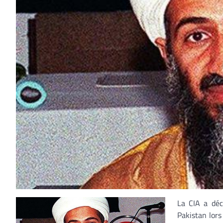
La CIA a déc
Pakistan lor