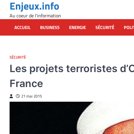
Enjeux.info
Skip
to
Au coeur de l'information
content
ACCUEIL
BUSINESS
ENERGIE
SÉCURITÉ
POLI
SÉCURITÉ
Les projets terroristes 
France
21 mai 2015