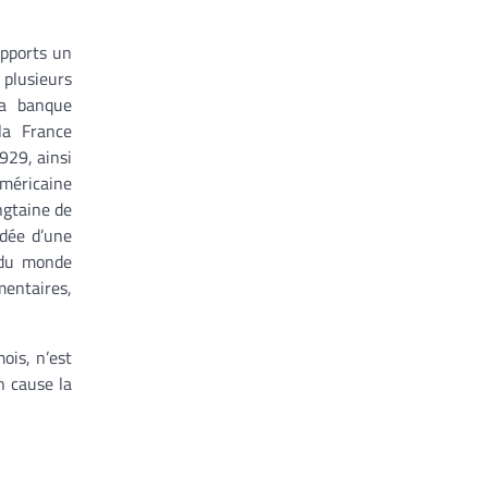
apports un
 plusieurs
la banque
la France
929, ainsi
américaine
ngtaine de
idée d’une
 du monde
mentaires,
ois, n’est
n cause la