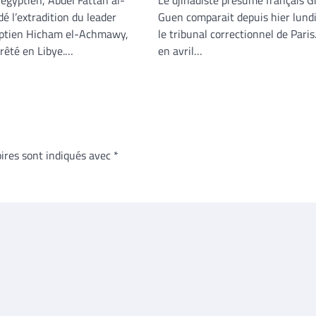
 égyptien, Abdel Fattah al-
Le djihadiste présumé français Gi
é l’extradition du leader
Guen comparait depuis hier lund
yptien Hicham el-Achmawy,
le tribunal correctionnel de Paris
rêté en Libye.…
en avril…
ires sont indiqués avec
*