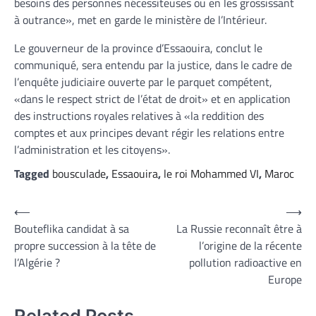
besoins des personnes nécessiteuses ou en les grossissant
à outrance», met en garde le ministère de l’Intérieur.
Le gouverneur de la province d’Essaouira, conclut le
communiqué, sera entendu par la justice, dans le cadre de
l’enquête judiciaire ouverte par le parquet compétent,
«dans le respect strict de l’état de droit» et en application
des instructions royales relatives à «la reddition des
comptes et aux principes devant régir les relations entre
l’administration et les citoyens».
Tagged
bousculade
,
Essaouira
,
le roi Mohammed VI
,
Maroc
Navigation
⟵
⟶
Bouteflika candidat à sa
La Russie reconnaît être à
de
propre succession à la tête de
l’origine de la récente
l’article
l’Algérie ?
pollution radioactive en
Europe
Related Posts