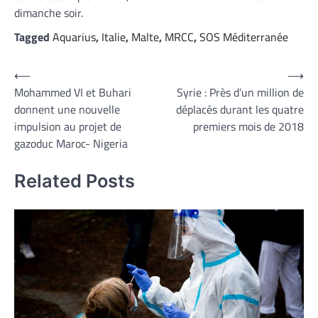
dimanche soir.
Tagged
Aquarius
,
Italie
,
Malte
,
MRCC
,
SOS Méditerranée
Navigation
⟵
⟶
Mohammed VI et Buhari
Syrie : Près d’un million de
de
donnent une nouvelle
déplacés durant les quatre
l’article
impulsion au projet de
premiers mois de 2018
gazoduc Maroc- Nigeria
Related Posts