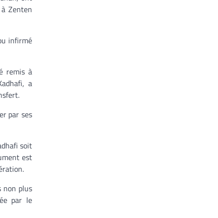
é à Zenten
ou infirmé
té remis à
adhafi, a
nsfert.
ier par ses
adhafi soit
cument est
ération.
s non plus
cée par le