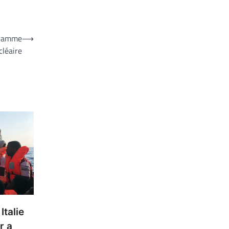
ogramme
⟶
cléaire
Italie
r a