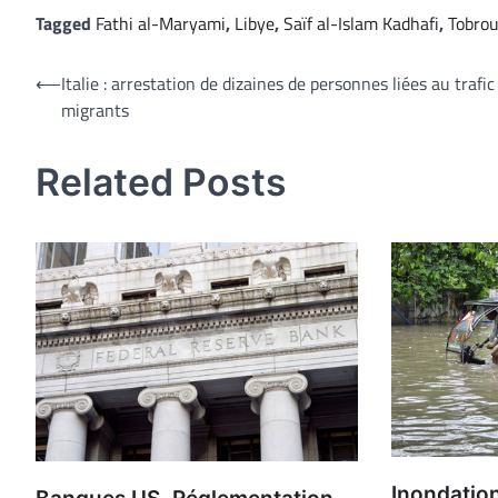
Tagged
Fathi al-Maryami
,
Libye
,
Saïf al-Islam Kadhafi
,
Tobro
Navigation
⟵
Italie : arrestation de dizaines de personnes liées au trafic
migrants
de
l’article
Related Posts
Inondation