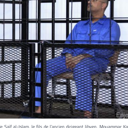
e Saïf al-Islam, le fils de l’ancien dirigeant libyen, Mouammar Ka