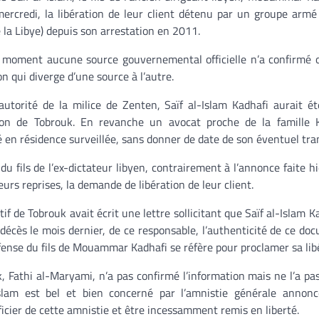
ercredi, la libération de leur client détenu par un groupe arm
 la Libye) depuis son arrestation en 2011.
e moment aucune source gouvernemental officielle n’a confirmé 
on qui diverge d’une source à l’autre.
autorité de la milice de Zenten, Saïf al-Islam Kadhafi aurait é
tion de Tobrouk. En revanche un avocat proche de la famille K
cé en résidence surveillée, sans donner de date de son éventuel tra
du fils de l’ex-dictateur libyen, contrairement à l’annonce faite h
eurs reprises, la demande de libération de leur client.
tif de Tobrouk avait écrit une lettre sollicitant que Saïf al-Islam K
 décès le mois dernier, de ce responsable, l’authenticité de ce do
éfense du fils de Mouammar Kadhafi se réfère pour proclamer sa lib
, Fathi al-Maryami, n’a pas confirmé l’information mais ne l’a pa
-Islam est bel et bien concerné par l’amnistie générale annon
icier de cette amnistie et être incessamment remis en liberté.