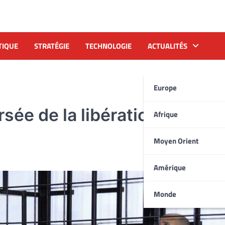
TIQUE
STRATÉGIE
TECHNOLOGIE
ACTUALITÉS
Europe
sée de la libération de Saïf 
Afrique
Moyen Orient
Amérique
Monde