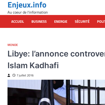
Enjeux.info
Skip
to
Au coeur de l'information
content
ACCUEIL
BUSINESS
ENERGIE
SÉCURITÉ
POLI
MONDE
Libye: l’annonce controver
Islam Kadhafi
7 juillet 2016