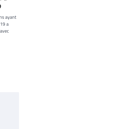
9
ns ayant
019 a
 avec