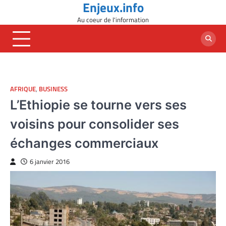
Enjeux.info
Skip
to
Au coeur de l'information
content
AFRIQUE
,
BUSINESS
L’Ethiopie se tourne vers ses
voisins pour consolider ses
échanges commerciaux
6 janvier 2016