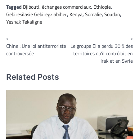
Tagged
Djibouti
,
échanges commerciaux
,
Ethiopie
,
Gebiresilasie Gebiregziabiher
,
Kenya
,
Somalie
,
Soudan
,
Yeshak Tekaligne
Navigation
⟵
⟶
Chine : Une loi antiterroriste
Le groupe EI a perdu 30 % des
de
controversée
territoires qu’il contrôlait en
l’article
Irak et en Syrie
Related Posts