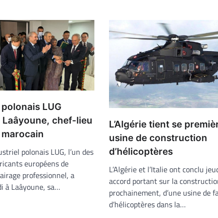
 polonais LUG
 à Laâyoune, chef-lieu
L’Algérie tient se premiè
 marocain
usine de construction
striel polonais LUG, l’un des
d’hélicoptères
bricants européens de
L’Algérie et l’Italie ont conclu jeu
lairage professionnel, a
accord portant sur la constructi
di à Laâyoune, sa…
prochainement, d’une usine de fa
d’hélicoptères dans la…