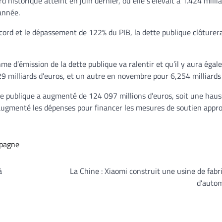
istorique atteint en juin dernier, où elle s’élevait à 1.424 millia
année.
ord et le dépassement de 122% du PIB, la dette publique clôturer
thme d’émission de la dette publique va ralentir et qu’il y aura éga
 milliards d’euros, et un autre en novembre pour 6,254 milliards 
te publique a augmenté de 124 097 millions d’euros, soit une haus
et augmenté les dépenses pour financer les mesures de soutien appr
pagne
à
La Chine : Xiaomi construit une usine de fabr
d’autom