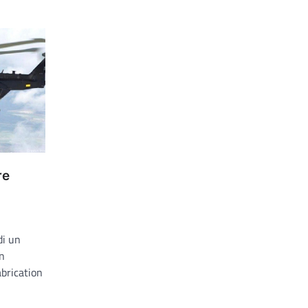
re
di un
on
brication