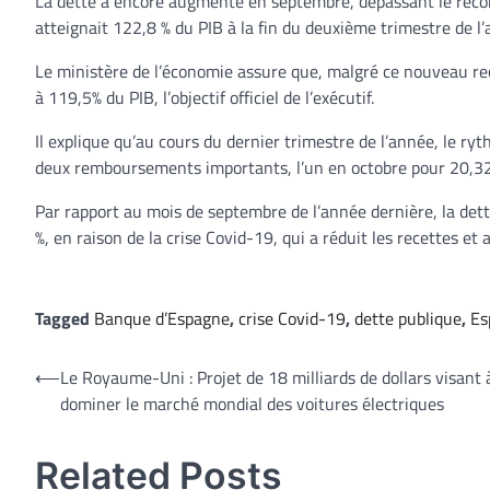
La dette a encore augmenté en septembre, dépassant le record h
atteignait 122,8 % du PIB à la fin du deuxième trimestre de l’
Le ministère de l’économie assure que, malgré ce nouveau rec
à 119,5% du PIB, l’objectif officiel de l’exécutif.
Il explique qu’au cours du dernier trimestre de l’année, le ry
deux remboursements importants, l’un en octobre pour 20,329
Par rapport au mois de septembre de l’année dernière, la det
%, en raison de la crise Covid-19, qui a réduit les recettes 
Tagged
Banque d’Espagne
,
crise Covid-19
,
dette publique
,
Es
Navigation
⟵
Le Royaume-Uni : Projet de 18 milliards de dollars visant 
dominer le marché mondial des voitures électriques
de
l’article
Related Posts