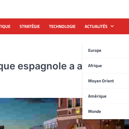
TIQUE
STRATÉGIE
TECHNOLOGIE
ACTUALITÉS
Europe
que espagnole a atteint 122
Afrique
Moyen Orient
Amérique
Monde