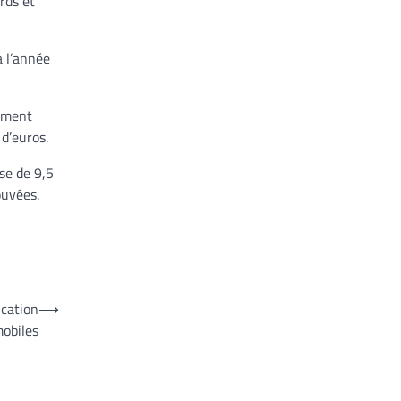
rds et
a l’année
lement
d’euros.
se de 9,5
ouvées.
ication
⟶
obiles