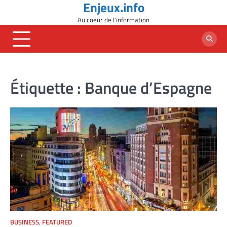
Enjeux.info
Skip
to
Au coeur de l'information
content
Étiquette :
Banque d’Espagne
BUSINESS
,
FEATURED