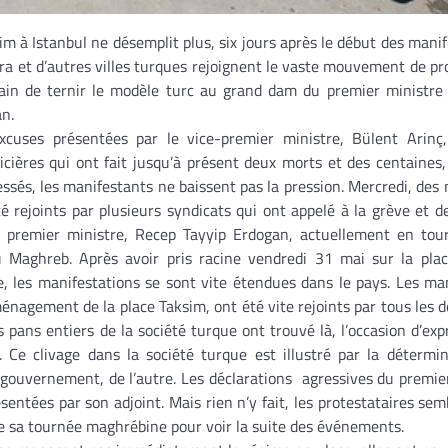
im à Istanbul ne désemplit plus, six jours après le début des manif
ra et d’autres villes turques rejoignent le vaste mouvement de pr
rain de ternir le modèle turc au grand dam du premier ministre 
n.
xcuses présentées par le vice-premier ministre, Bülent Arinç,
licières qui ont fait jusqu’à présent deux morts et des centaines,
lessés, les manifestants ne baissent pas la pression. Mercredi, des 
é rejoints par plusieurs syndicats qui ont appelé à la grève et 
 premier ministre, Recep Tayyip Erdogan, actuellement en tou
u Maghreb. Après avoir pris racine vendredi 31 mai sur la pla
 les manifestations se sont vite étendues dans le pays. Les ma
nagement de la place Taksim, ont été vite rejoints par tous les d
s pans entiers de la société turque ont trouvé là, l’occasion d’exp
n. Ce clivage dans la société turque est illustré par la détermi
 gouvernement, de l’autre. Les déclarations agressives du premie
sentées par son adjoint. Mais rien n’y fait, les protestataires sem
 de sa tournée maghrébine pour voir la suite des événements.