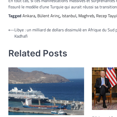
En tout cas, si ces manifestations massives et surprenantes
fissuré le modèle d’une Turquie qui aurait réussi sa transiti
Tagged
Ankara
,
Bülent Arinç
,
Istanbul
,
Maghreb
,
Recep Tayy
Navigation
⟵
Libye : un milliard de dollars dissimulé en Afrique du Sud 
Kadhafi
de
l’article
Related Posts