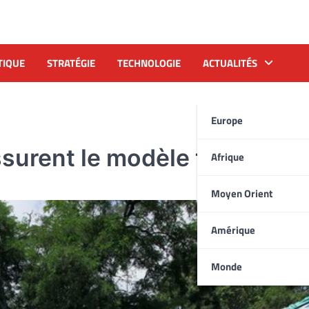
TIQUE
STRATÉGIE
TECHNOLOGIE
ACTUALITÉS
Europe
ssurent le modèle turc
Afrique
Moyen Orient
Amérique
Monde