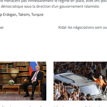
 ne menacent pas immédiatement le régime en place, elles ont pou
on démocratique sous la direction d’un gouvernement islamiste.
ip Erdogan
,
Taksim
,
Turquie
par
Kidal: les négociations sont o