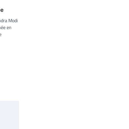
le
ndra Modi
née en
e