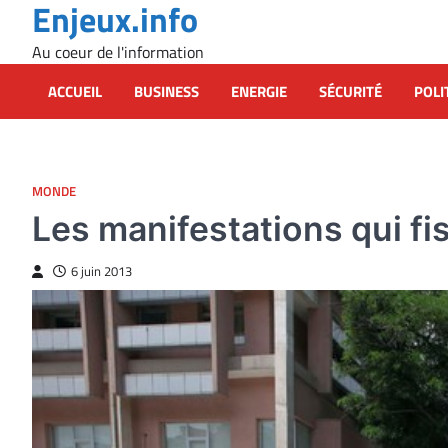
Enjeux.info
Skip
to
Au coeur de l'information
content
ACCUEIL
BUSINESS
ENERGIE
SÉCURITÉ
POLI
MONDE
Les manifestations qui fi
6 juin 2013