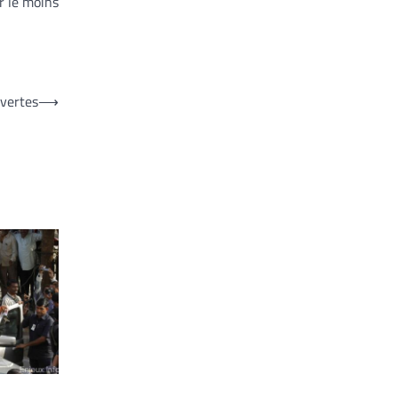
r le moins
uvertes
⟶