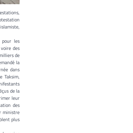
estations,
otestation
islamiste,
 pour les
 voire des
milliers de
demandé la
rnée dans
ce Taksim,
nifestants
éçus de la
rimer leur
nation des
r ministre
blent plus