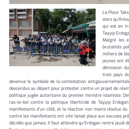
La Place Taks
alors qu’Anka
qui est en t
Tayyip Erdoga
Malgré les e
brutalités po
milliers de b
jeunes ont ét
démission du
trois pays d
devenue le symbole de la contestation antigouvernementale,
descendus au départ pour protester contre un projet de réamé
politique jugée autoritaire du premier ministre islamiste. De
ras-le-bol contre la politique liberticide de Tayyip Erdoga
manifestants d’un côté, et la réaction non moins résolue du
contre les manifestants ont vite laissé place aux excuses pré
décidés que jamais. Il faut attendre qu’Erdogan rentre jeudi