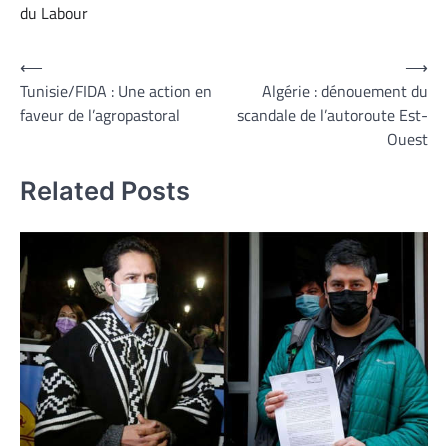
du Labour
Navigation
⟵
⟶
Tunisie/FIDA : Une action en
Algérie : dénouement du
de
faveur de l’agropastoral
scandale de l’autoroute Est-
l’article
Ouest
Related Posts