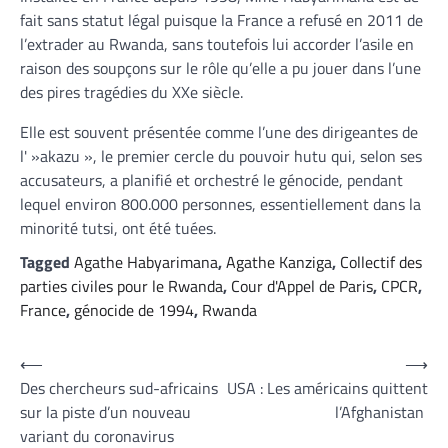
fait sans statut légal puisque la France a refusé en 2011 de
l’extrader au Rwanda, sans toutefois lui accorder l’asile en
raison des soupçons sur le rôle qu’elle a pu jouer dans l’une
des pires tragédies du XXe siècle.
Elle est souvent présentée comme l’une des dirigeantes de
l' »akazu », le premier cercle du pouvoir hutu qui, selon ses
accusateurs, a planifié et orchestré le génocide, pendant
lequel environ 800.000 personnes, essentiellement dans la
minorité tutsi, ont été tuées.
Tagged
Agathe Habyarimana
,
Agathe Kanziga
,
Collectif des
parties civiles pour le Rwanda
,
Cour d'Appel de Paris
,
CPCR
,
France
,
génocide de 1994
,
Rwanda
Navigation
⟵
⟶
Des chercheurs sud-africains
USA : Les américains quittent
de
sur la piste d’un nouveau
l’Afghanistan
l’article
variant du coronavirus