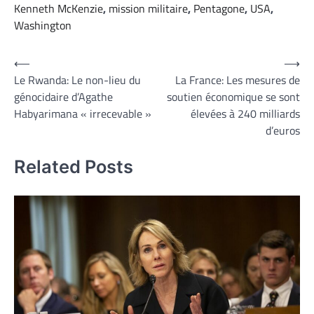
Kenneth McKenzie
,
mission militaire
,
Pentagone
,
USA
,
Washington
Navigation
⟵
⟶
Le Rwanda: Le non-lieu du
La France: Les mesures de
de
génocidaire d’Agathe
soutien économique se sont
l’article
Habyarimana « irrecevable »
élevées à 240 milliards
d’euros
Related Posts