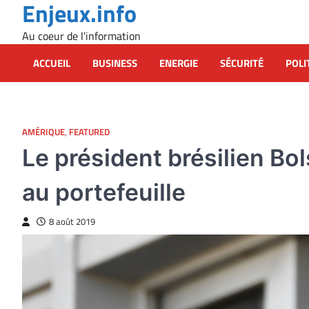
Enjeux.info
Skip
to
Au coeur de l'information
content
ACCUEIL
BUSINESS
ENERGIE
SÉCURITÉ
POLI
AMÉRIQUE
,
FEATURED
Le président brésilien Bol
au portefeuille
8 août 2019