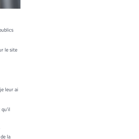
publics
r le site
je leur ai
qu’il
r
 de la