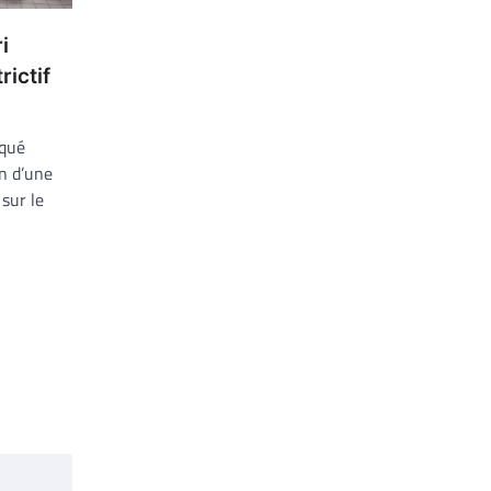
i
rictif
oqué
on d’une
 sur le