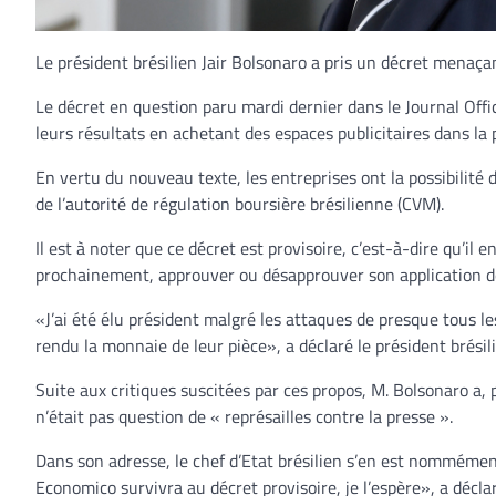
Le président brésilien Jair Bolsonaro a pris un décret menaçan
Le décret en question paru mardi dernier dans le Journal Offic
leurs résultats en achetant des espaces publicitaires dans la 
En vertu du nouveau texte, les entreprises ont la possibilité d
de l’autorité de régulation boursière brésilienne (CVM).
Il est à noter que ce décret est provisoire, c’est-à-dire qu’
prochainement, approuver ou désapprouver son application dé
«J’ai été élu président malgré les attaques de presque tous les
rendu la monnaie de leur pièce», a déclaré le président brési
Suite aux critiques suscitées par ces propos, M. Bolsonaro a, 
n’était pas question de « représailles contre la presse ».
Dans son adresse, le chef d’Etat brésilien s’en est nommémen
Economico survivra au décret provisoire, je l’espère», a déclar