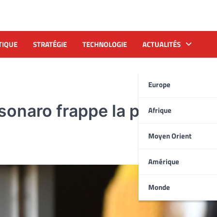
TIQUE
STRATÉGIE
TECHNOLOGIE
ACTUALITÉS
Europe
sonaro frappe la presse écri
Afrique
Moyen Orient
Amérique
Monde