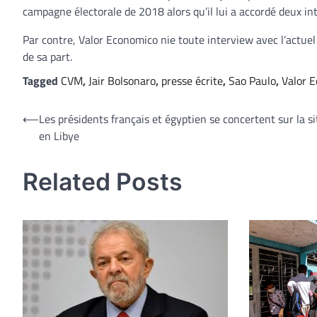
campagne électorale de 2018 alors qu’il lui a accordé deux in
Par contre, Valor Economico nie toute interview avec l’actue
de sa part.
Tagged
CVM
,
Jair Bolsonaro
,
presse écrite
,
Sao Paulo
,
Valor 
Navigation
⟵
Les présidents français et égyptien se concertent sur la s
en Libye
de
l’article
Related Posts