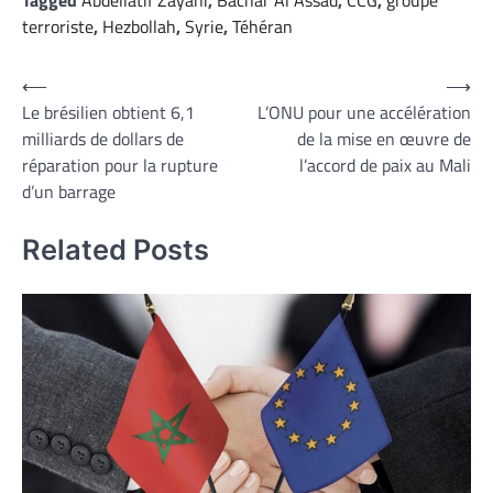
Tagged
Abdellatif Zayani
,
Bachar Al Assad
,
CCG
,
groupe
terroriste
,
Hezbollah
,
Syrie
,
Téhéran
Navigation
⟵
⟶
Le brésilien obtient 6,1
L’ONU pour une accélération
de
milliards de dollars de
de la mise en œuvre de
l’article
réparation pour la rupture
l’accord de paix au Mali
d’un barrage
Related Posts