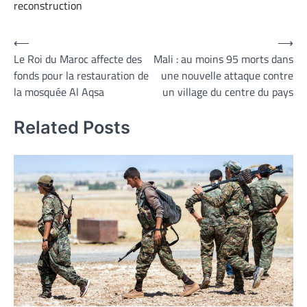
reconstruction
Navigation
⟵
⟶
Le Roi du Maroc affecte des
Mali : au moins 95 morts dans
de
fonds pour la restauration de
une nouvelle attaque contre
l’article
la mosquée Al Aqsa
un village du centre du pays
Related Posts