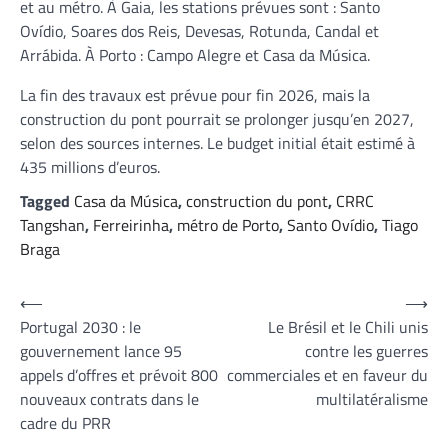
et au métro. À Gaia, les stations prévues sont : Santo
Ovídio, Soares dos Reis, Devesas, Rotunda, Candal et
Arrábida. À Porto : Campo Alegre et Casa da Música.
La fin des travaux est prévue pour fin 2026, mais la
construction du pont pourrait se prolonger jusqu’en 2027,
selon des sources internes. Le budget initial était estimé à
435 millions d’euros.
Tagged
Casa da Música
,
construction du pont
,
CRRC
Tangshan
,
Ferreirinha
,
métro de Porto
,
Santo Ovídio
,
Tiago
Braga
Navigation
⟵
⟶
Portugal 2030 : le
Le Brésil et le Chili unis
de
gouvernement lance 95
contre les guerres
l’article
appels d’offres et prévoit 800
commerciales et en faveur du
nouveaux contrats dans le
multilatéralisme
cadre du PRR