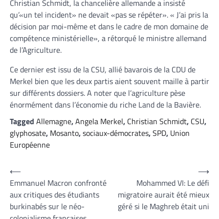
Christian Schmidt, la chancelière allemande a insisté
qu’«un tel incident» ne devait «pas se répéter». « J’ai pris la
décision par moi-même et dans le cadre de mon domaine de
compétence ministérielle», a rétorqué le ministre allemand
de l’Agriculture.
Ce dernier est issu de la CSU, allié bavarois de la CDU de
Merkel bien que les deux partis aient souvent maille à partir
sur différents dossiers. A noter que l’agriculture pèse
énormément dans l’économie du riche Land de la Bavière.
Tagged
Allemagne
,
Angela Merkel
,
Christian Schmidt
,
CSU
,
glyphosate
,
Mosanto
,
sociaux-démocrates
,
SPD
,
Union
Européenne
Navigation
⟵
⟶
Emmanuel Macron confronté
Mohammed VI: Le défi
de
aux critiques des étudiants
migratoire aurait été mieux
l’article
burkinabés sur le néo-
géré si le Maghreb était uni
colonialisme françaises