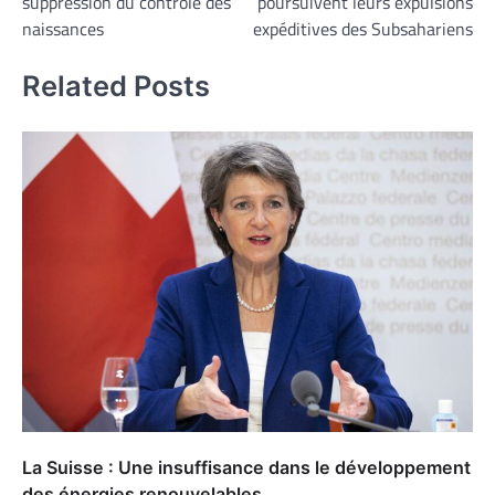
suppression du contrôle des
poursuivent leurs expulsions
l’article
naissances
expéditives des Subsahariens
Related Posts
La Suisse : Une insuffisance dans le développement
des énergies renouvelables