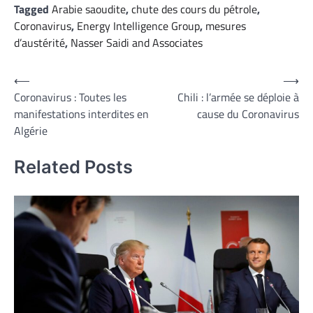
Tagged
Arabie saoudite
,
chute des cours du pétrole
,
Coronavirus
,
Energy Intelligence Group
,
mesures
d’austérité
,
Nasser Saidi and Associates
Navigation
⟵
⟶
Coronavirus : Toutes les
Chili : l’armée se déploie à
de
manifestations interdites en
cause du Coronavirus
l’article
Algérie
Related Posts