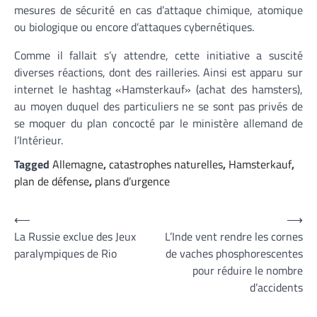
mesures de sécurité en cas d’attaque chimique, atomique
ou biologique ou encore d’attaques cybernétiques.
Comme il fallait s’y attendre, cette initiative a suscité
diverses réactions, dont des railleries. Ainsi est apparu sur
internet le hashtag «Hamsterkauf» (achat des hamsters),
au moyen duquel des particuliers ne se sont pas privés de
se moquer du plan concocté par le ministère allemand de
l’Intérieur.
Tagged
Allemagne
,
catastrophes naturelles
,
Hamsterkauf
,
plan de défense
,
plans d’urgence
Navigation
⟵
⟶
La Russie exclue des Jeux
L’Inde vent rendre les cornes
de
paralympiques de Rio
de vaches phosphorescentes
l’article
pour réduire le nombre
d’accidents