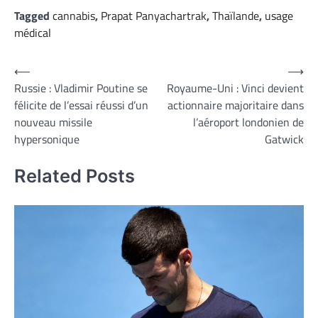
Tagged
cannabis
,
Prapat Panyachartrak
,
Thaïlande
,
usage
médical
Navigation
⟵
⟶
Russie : Vladimir Poutine se
Royaume-Uni : Vinci devient
de
félicite de l’essai réussi d’un
actionnaire majoritaire dans
l’article
nouveau missile
l’aéroport londonien de
hypersonique
Gatwick
Related Posts