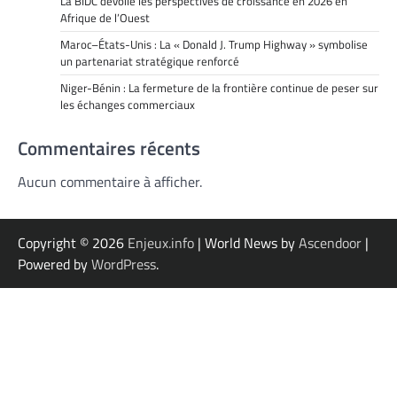
La BIDC dévoile les perspectives de croissance en 2026 en
Afrique de l’Ouest
Maroc–États-Unis : La « Donald J. Trump Highway » symbolise
un partenariat stratégique renforcé
Niger-Bénin : La fermeture de la frontière continue de peser sur
les échanges commerciaux
Commentaires récents
Aucun commentaire à afficher.
Copyright © 2026
Enjeux.info
| World News by
Ascendoor
|
Powered by
WordPress
.