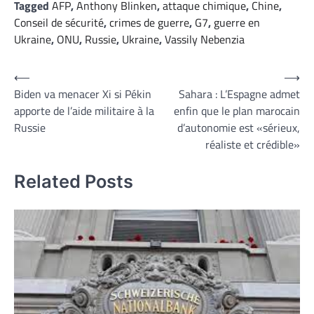
Tagged
AFP
,
Anthony Blinken
,
attaque chimique
,
Chine
,
Conseil de sécurité
,
crimes de guerre
,
G7
,
guerre en
Ukraine
,
ONU
,
Russie
,
Ukraine
,
Vassily Nebenzia
Navigation
⟵
⟶
Biden va menacer Xi si Pékin
Sahara : L’Espagne admet
de
apporte de l’aide militaire à la
enfin que le plan marocain
l’article
Russie
d’autonomie est «sérieux,
réaliste et crédible»
Related Posts