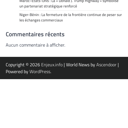
Maroc–États-Unis : La « Donald J. Trump Highway » symbolise
un partenariat stratégique renforcé
Niger-Bénin : La fermeture de la frontière continue de peser sur
les échanges commerciaux
Commentaires récents
Aucun commentaire à afficher.
Copyright © 2026
Enjeux.info
| World News by
Ascendoor
|
Powered by
WordPress
.