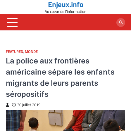
Enjeux.info
Skip
to
Au coeur de l'information
content
FEATURED
,
MONDE
La police aux frontières
américaine sépare les enfants
migrants de leurs parents
séropositifs
30 juillet 2019