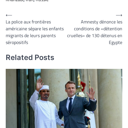
Navigation
⟵
⟶
La police aux frontières
Amnesty dénonce les
de
américaine sépare les enfants
conditions de «détention
l’article
migrants de leurs parents
cruelles» de 130 détenus en
séropositifs
Egypte
Related Posts