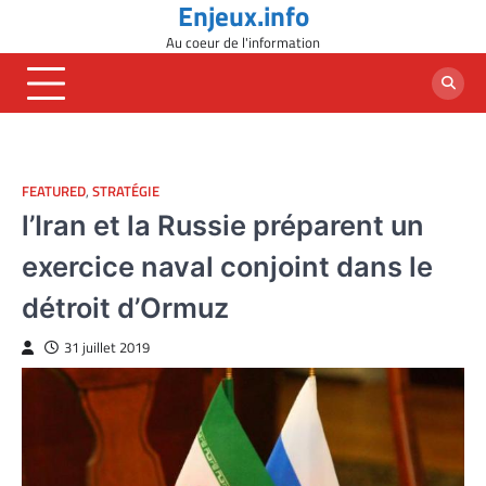
Enjeux.info
Skip
to
Au coeur de l'information
content
FEATURED
,
STRATÉGIE
l’Iran et la Russie préparent un
exercice naval conjoint dans le
détroit d’Ormuz
31 juillet 2019