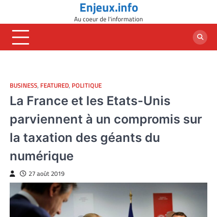
Enjeux.info
Skip
to
Au coeur de l'information
content
BUSINESS
,
FEATURED
,
POLITIQUE
La France et les Etats-Unis
parviennent à un compromis sur
la taxation des géants du
numérique
27 août 2019