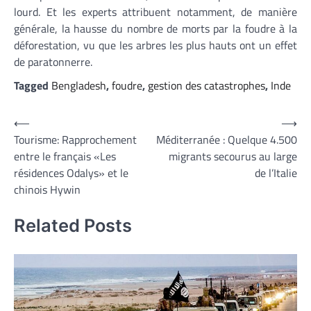
lourd. Et les experts attribuent notamment, de manière
générale, la hausse du nombre de morts par la foudre à la
déforestation, vu que les arbres les plus hauts ont un effet
de paratonnerre.
Tagged
Bengladesh
,
foudre
,
gestion des catastrophes
,
Inde
Navigation
⟵
⟶
Tourisme: Rapprochement
Méditerranée : Quelque 4.500
de
entre le français «Les
migrants secourus au large
l’article
résidences Odalys» et le
de l’Italie
chinois Hywin
Related Posts