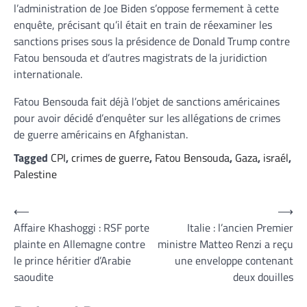
l’administration de Joe Biden s’oppose fermement à cette
enquête, précisant qu’il était en train de réexaminer les
sanctions prises sous la présidence de Donald Trump contre
Fatou bensouda et d’autres magistrats de la juridiction
internationale.
Fatou Bensouda fait déjà l’objet de sanctions américaines
pour avoir décidé d’enquêter sur les allégations de crimes
de guerre américains en Afghanistan.
Tagged
CPI
,
crimes de guerre
,
Fatou Bensouda
,
Gaza
,
israél
,
Palestine
Navigation
⟵
⟶
Affaire Khashoggi : RSF porte
Italie : l’ancien Premier
de
plainte en Allemagne contre
ministre Matteo Renzi a reçu
l’article
le prince héritier d’Arabie
une enveloppe contenant
saoudite
deux douilles