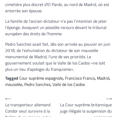
cimetière plus discret d’El Pardo, au nord de Madrid, où est
enterrée son épouse.
La famille de l’ancien dictateur n’a pas l’intention de jeter
l’éponge, évoquant un possible recours devant le tribunal
européen des droits de l’homme.
Pedro Sanchez avait fait, dès son arrivée au pouvoir en juin
2018, de l’exhumation du dictateur de son mausolée
monumental de Madrid, l’une de ses priorités. Le
gouvernement voulait que le Valle de los Caidos «ne soit
plus un lieu d’apologie du franquisme».
Tagged
Cour suprême espagnole
,
Francisco Franco
,
Madrid
,
mausolée
,
Pedro Sanchez
,
Valle de los Caidos
Navigation
⟵
⟶
Le transporteur allemand
La Cour suprême britannique
de
Condor veut survivre à la
juge illégale la suspension du
l’article