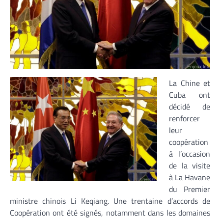
La Chine et
Cuba ont
décidé de
renforcer
leur
coopération
à l’occasion
de la visite
à La Havane
du Premier
ministre chinois Li Keqiang. Une trentaine d’accords de
Coopération ont été signés, notamment dans les domaines