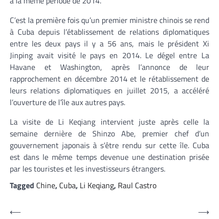
à la même période de 2014.
C’est la première fois qu’un premier ministre chinois se rend
à Cuba depuis l’établissement de relations diplomatiques
entre les deux pays il y a 56 ans, mais le président Xi
Jinping avait visité le pays en 2014. Le dégel entre La
Havane et Washington, après l’annonce de leur
rapprochement en décembre 2014 et le rétablissement de
leurs relations diplomatiques en juillet 2015, a accéléré
l’ouverture de l’île aux autres pays.
La visite de Li Keqiang intervient juste après celle la
semaine dernière de Shinzo Abe, premier chef d’un
gouvernement japonais à s’être rendu sur cette île. Cuba
est dans le même temps devenue une destination prisée
par les touristes et les investisseurs étrangers.
Tagged
Chine
,
Cuba
,
Li Keqiang
,
Raul Castro
Navigation
⟵
⟶