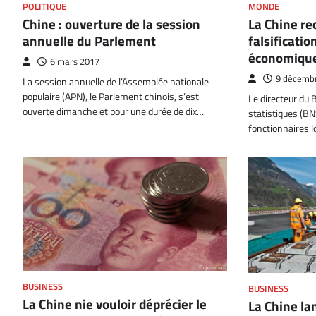
POLITIQUE
MONDE
Chine : ouverture de la session
La Chine re
annuelle du Parlement
falsificati
économiqu
6 mars 2017
9 décemb
La session annuelle de l’Assemblée nationale
populaire (APN), le Parlement chinois, s’est
Le directeur du 
ouverte dimanche et pour une durée de dix…
statistiques (BN
fonctionnaires l
BUSINESS
BUSINESS
La Chine nie vouloir déprécier le
La Chine lan