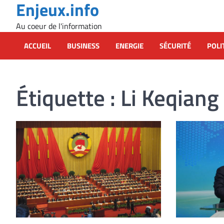
Enjeux.info
Skip
to
Au coeur de l'information
content
ACCUEIL
BUSINESS
ENERGIE
SÉCURITÉ
POLI
Étiquette :
Li Keqiang